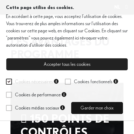
NL
Cette page utilise des cookies.
En accédant à cette page, vous acceptez l'utilisation de cookies.
Vous trouverez de plus amples informations sur l'utilisation des
cookies sur cette page web, en cliquant sur
Cookies
. En cliquant sur
"paramètres" vous pouvez également ici révoquer votre
LES AVANTAGES DU
autorisation d'utiliser des cookies.
PROGRAMME
Accepter tous les cookies
Cookies nécessaires
Cookies fonctionnels
Cookies de performance
Cookies médias sociaux
Garder mon choix
150 POINTS DE
CONTRÔLES